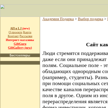
Академия Подарка
>
Выбор подарка
>
АП в LJ
(new)
О проекте
Карта
Контакт
Рассылки
Интернет-магазины
Сайт как
GiftGuru
GiftGallery (new)
Люди стремятся поддержива
Бестселлеры
даже если они принадлежат
полям. Социальное поле - э
обладающих однородным со
(например, студенты). Разн
при помощи социальных сет
качестве каналов перераспр
поля в другое. Одним из ин
перераспределения является 
форма инвестиции, которая