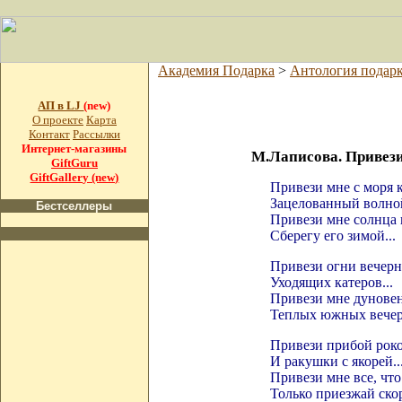
Академия Подарка
>
Антология подар
АП в LJ
(new)
О проекте
Карта
Контакт
Рассылки
Интернет-магазины
М.Лаписова. Привези
GiftGuru
GiftGallery (new)
Привези мне с моря 
Зацелованный волной
Бестселлеры
Привези мне солнца 
Сберегу его зимой...
Привези огни вечер
Уходящих катеров...
Привези мне дунове
Теплых южных вечеро
Привези прибой рок
И ракушки с якорей..
Привези мне все, что
Только приезжай ско