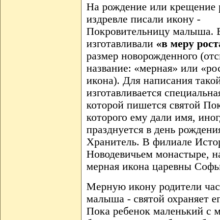
На рождение или крещение 
издревле писали икону -
Покровительницу малыша. 
изготавливали
«в меру рост
размер новорожденного (отс
название: «мерная» или «ро
икона). Для написания тако
изготавливается специальная
которой пишется святой Пок
которого ему дали имя, иног
празднуется в день рожден
Хранитель. В филиале Исто
Новодевичьем монастыре, н
мерная икона царевны Софьи
Мерную икону родители част
малыша - святой охраняет е
Пока ребенок маленький с м