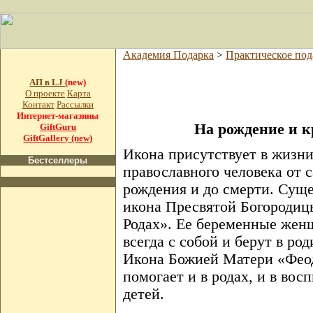
Академия Подарка
>
Практическое под
АП в LJ
(new)
О проекте
Карта
Контакт
Рассылки
Интернет-магазины
На рождение и к
GiftGuru
GiftGallery (new)
Икона присутствует в жизн
Бестселлеры
православного человека от 
рождения и до смерти. Сущ
икона Пресвятой Богороди
Родах». Ее беременные жен
всегда с собой и берут в ро
Икона Божией Матери «Фео
помогает и в родах, и в вос
детей.