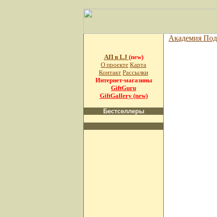
Академия Под
АП в LJ
(new)
О проекте
Карта
Контакт
Рассылки
Интернет-магазины
GiftGuru
GiftGallery (new)
Бестселлеры