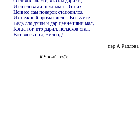
Отлично знаете, что вы дарили,
И со словами нежными. От них
Ценнее сам подарок становился.
Их нежный аромат исчез. Возьмите.
Ведь для души и дар ценнейший мал,
Когда тот, кто дарил, неласков стал.
Вот здесь они, милорд!
пер.А.Радлова
#!ShowTnx();