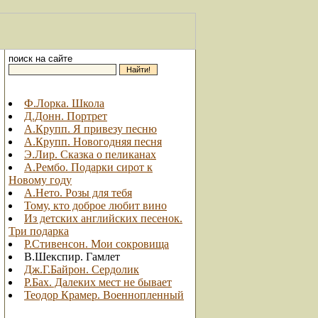
поиск на сайте
Ф.Лорка. Школа
Д.Донн. Портрет
А.Крупп. Я привезу песню
А.Крупп. Новогодняя песня
Э.Лир. Сказка о пеликанах
А.Рембо. Подарки сирот к
Новому году
А.Нето. Розы для тебя
Тому, кто доброе любит вино
Из детских английских песенок.
Три подарка
Р.Стивенсон. Мои сокровища
В.Шекспир. Гамлет
Дж.Г.Байрон. Сердолик
Р.Бах. Далеких мест не бывает
Теодор Крамер. Военнопленный