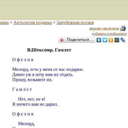
арка
>
Антология подарка
>
Зарубежная поэзия
версия для печати
добавить в избранное
Поделиться…
В.Шекспир. Гамлет
О ф е л и я
Милорд, есть у меня от вас подарки.
Давно уж я хочу вам их отдать.
Прошу, возьмите их.
Г а м л е т
Нет, нет, не я!
Я ничего вам не дарил.
О ф е л и я
Милорд,