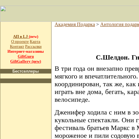
Академия Подарка
>
Антология подар
АП в LJ
(new)
О проекте
Карта
Контакт
Рассылки
Интернет-магазины
С.Шелдон. Гне
GiftGuru
GiftGallery (new)
В три года он внезапно прев
Бестселлеры
мягкого и впечатлительного
координирован, так же, как 
играть вне дома, бегать, кар
велосипеде.
Дженифер ходила с ним в зо
кукольные спектакли. Они г
фестиваль братьев Маркс в 
мороженое и пили содовую в