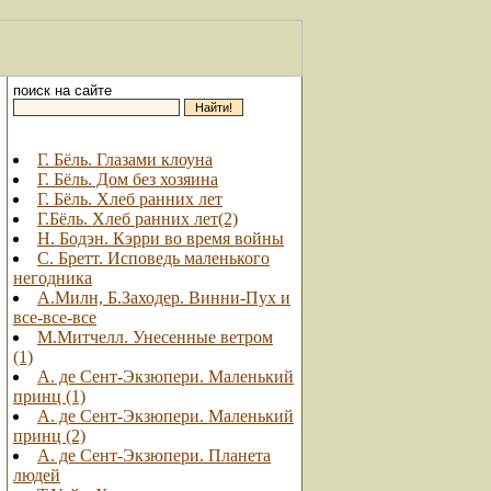
поиск на сайте
Г. Бёль. Глазами клоуна
Г. Бёль. Дом без хозяина
Г. Бёль. Хлеб ранних лет
Г.Бёль. Хлеб ранних лет(2)
Н. Бодэн. Кэрри во время войны
С. Бретт. Исповедь маленького
негодника
А.Милн, Б.Заходер. Винни-Пух и
все-все-все
М.Митчелл. Унесенные ветром
(1)
А. де Сент-Экзюпери. Маленький
принц (1)
А. де Сент-Экзюпери. Маленький
принц (2)
А. де Сент-Экзюпери. Планета
людей