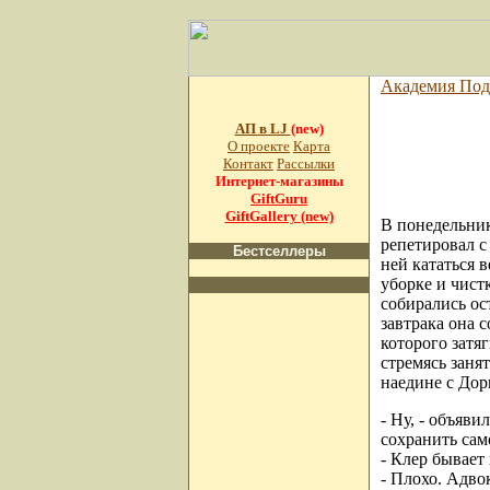
Академия Под
АП в LJ
(new)
О проекте
Карта
Контакт
Рассылки
Интернет-магазины
GiftGuru
GiftGallery (new)
В понедельник
репетировал с 
Бестселлеры
ней кататься 
уборке и чистк
собирались ос
завтрака она 
которого затя
стремясь заня
наедине с До
- Ну, - объяви
сохранить сам
- Клер бывает 
- Плохо. Адво