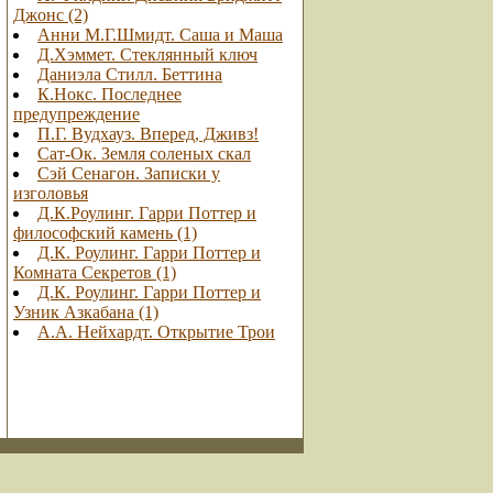
Джонс (2)
Анни М.Г.Шмидт. Саша и Маша
Д.Хэммет. Стеклянный ключ
Даниэла Стилл. Беттина
К.Нокс. Последнее
предупреждение
П.Г. Вудхауз. Вперед, Дживз!
Сат-Ок. Земля соленых скал
Сэй Сенагон. Записки у
изголовья
Д.К.Роулинг. Гарри Поттер и
философский камень (1)
Д.К. Роулинг. Гарри Поттер и
Комната Секретов (1)
Д.К. Роулинг. Гарри Поттер и
Узник Азкабана (1)
А.А. Нейхардт. Открытие Трои