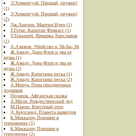
Э.Хемингуэй. Прощай, оружие!
(1)
Э.Хемингуэй. Прощай, оружие!
(2)
Дж.Лондон. Мартин Иден (1)
Т.Готье. Капитан Фракасс (1)
У.Теккерей. Ярмарка Тщеславия
(1)
А.Азимов. Убийство в Эй-Би-Эй
Ж.Амаду. Дона Флор и два ее
мужа (1)
Ж.Амаду. Дона Флор и два ее
мужа (2)
Ж.Амаду. Капитаны песка (1)
Ж.Амаду. Капитаны песка (2)
А.Моруа. Пора праздничных
подарков
Подарок. Афганская сказка
А.Милн. Рождественский дед
М.Пьюзо. Крестный отец
Д. Коупленд. Планета шампуня
К.Маккалоу. Поющие в
терновнике (1)
К.Маккалоу. Поющие в
терновнике (2)