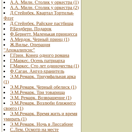
А.А. Милн. Столик у оркестра (1)
А.А. Милн. Столик у оркестра (2)
Д.Стейнбек. Квартал Тортилья-
Флэт
Д.Стейнбек. Райские пастбища
Р.Брэдбери. Подарок
Ф.Бернетт. Маленькая принцесса
А.Мердок. Черный принц (1)
Ж.Вилье. Операция
"Апокалипсис"
Г.Грин. Конец одного романа
Г.Маркес. Осень патриарха
Г.Маркес. Сто лет одиночества (1)
Ф.Саган. Ангел-хранитель
Э.М.Ремарк. Триумфальная арка
(1)
Э.М.Ремарк. Черный обелиск (1)
Э.М.Ремарк. Три товарища
Э.М. Ремарк. Возвращение (1)
Э.М.Ремарк. Возлюби ближнего
своего (1)
Э.М.Ремарк. Время жить и время
умирать (1)
Э.М.Ремарк. Ночь в Лиссабоне
С.Лем. Осмотр на месте