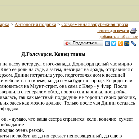
арка
>
Антология подарка
>
Современная зарубежная проза
версия для печати
добавить в избранное
Поделиться…
Д.Голсуорси. Конец главы
 на пасху ветер дул с юго-запада. Дорнфорд целый час мирно
Клер ее роль на суде, а затем, невзирая на дождь, отправился с
верхом. Динни потратила утро, подготовляя дом к весенней
е мебели на то время, когда семья будет в городе. Ее родители
тановиться на Маунт-стрит, она сама с Клер - у Флер. После
совершила с генералом обход нового свинарника, постройка
гивалась, так как местный подрядчик не торопил своих рабочих,
ть их здесь как можно дольше. Только после чая Динни осталась
рнфордом.
л он, - думаю, что ваша сестра справится, если, конечно, сумеет
ообладание.
подчас очень резкой.
каты не любят, когда их срезает непосвященный, да еще в