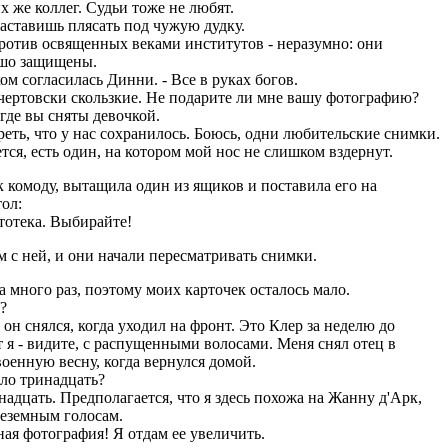
х же коллег. Судьи тоже не любят.
 заставишь плясать под чужую дудку.
против освященных веками институтов - неразумно: они
шо защищены.
охом согласилась Динни. - Все в руках богов.
 чертовски скользкие. Не подарите ли мне вашу фотографию?
где вы сняты девочкой.
реть, что у нас сохранилось. Боюсь, одни любительские снимки.
тся, есть один, на котором мой нос не слишком вздернут.
 комоду, вытащила один из ящиков и поставила его на
ол:
тотека. Выбирайте!
м с ней, и они начали пересматривать снимки.
а много раз, поэтому моих карточек осталось мало.
?
о он снялся, когда уходил на фронт. Это Клер за неделю до
т я - видите, с распущенными волосами. Меня снял отец в
оенную весну, когда вернулся домой.
ыло тринадцать?
надцать. Предполагается, что я здесь похожа на Жанну д'Арк,
земным голосам.
ная фотография! Я отдам ее увеличить.