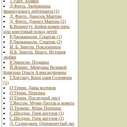
Т.Уайт. Хозяин
Д.Фаулз. Любовница
французского лейтенанта (1)
Д. Фаулз. Даниэль Мартин
Д. Фаулз. Дэниел Мартин (2)
К.Воннегут. Бойня номер пять,
или крестовый поход детей
Р.Джованьоли. Спартак (1)
Р.Джованьоли. Спартак (2)
И. Б. Зингер. Поклонница
И.Б. Зингер. Враги. История
любви
Р.Эмерсон. Подарки
Й.Воррес. Мемуары Великой
Княгини Ольги Александровны
Г.Хаггард. Копи царя Соломона
(1)
О’Генри. Дары волхвов
О’Генри. Персики
О’Генри. Последний лист
Т.Янссон. Муми-Тролль и комета
П.Трэверс. Мэри Поппинс
С.Шелдон. Гнев ангелов (1)
С.Шелдон. Гнев ангелов (2)
Д. Сэлинджер. Опрокинутый лес