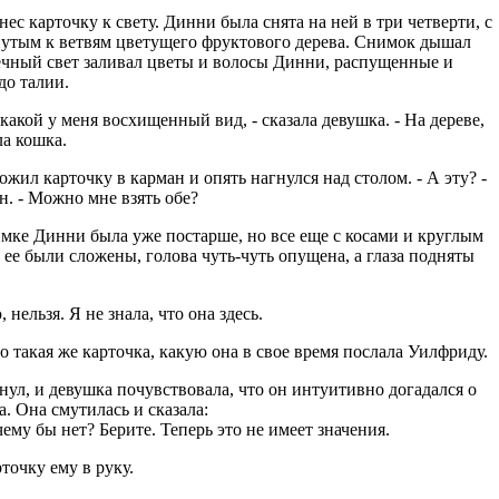
ес карточку к свету. Динни была снята на ней в три четверти, с
утым к ветвям цветущего фруктового дерева. Снимок дышал
чный свет заливал цветы и волосы Динни, распущенные и
до талии.
какой у меня восхищенный вид, - сказала девушка. - На дереве,
ла кошка.
жил карточку в карман и опять нагнулся над столом. - А эту? -
н. - Можно мне взять обе?
мке Динни была уже постарше, но все еще с косами и круглым
 ее были сложены, голова чуть-чуть опущена, а глаза подняты
 нельзя. Я не знала, что она здесь.
о такая же карточка, какую она в свое время послала Уилфриду.
ул, и девушка почувствовала, что он интуитивно догадался о
а. Она смутилась и сказала:
ему бы нет? Берите. Теперь это не имеет значения.
точку ему в руку.