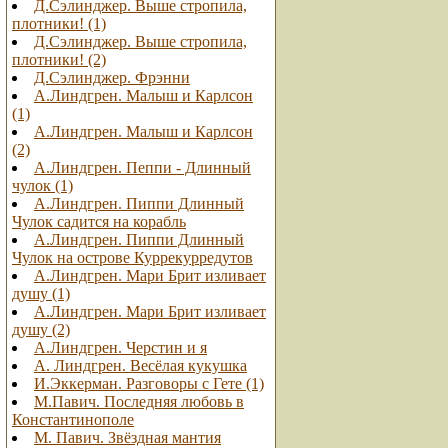
Д.Сэлинджер. Выше стропила,
плотники! (1)
Д.Cэлинджер. Выше стропила,
плотники! (2)
Д.Сэлинджер. Фрэнни
А.Линдгрен. Малыш и Карлсон
(1)
А.Линдгрен. Малыш и Карлсон
(2)
А.Линдгрен. Пеппи - Длинный
чулок (1)
А.Линдгрен. Пиппи Длинный
Чулок садится на корабль
А.Линдгрен. Пиппи Длинный
Чулок на острове Куррекурредутов
А.Линдгрен. Мари Брит изливает
душу (1)
А.Линдгрен. Мари Брит изливает
душу (2)
А.Линдгрен. Черстин и я
А. Линдгрен. Весёлая кукушка
И.Эккерман. Разговоры с Гете (1)
М.Павич. Последняя любовь в
Константинополе
М. Павич. Звёздная мантия