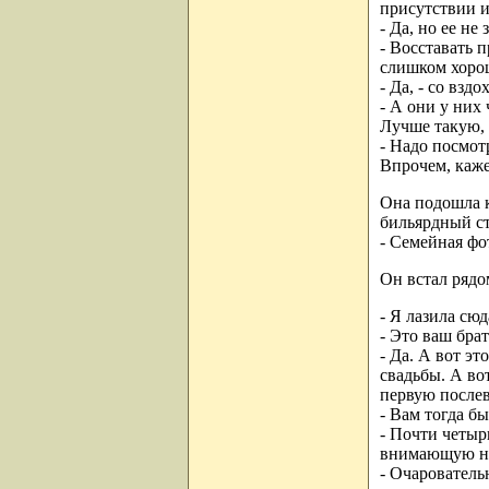
присутствии и
- Да, но ее не
- Восставать 
слишком хоро
- Да, - со взд
- А они у них
Лучше такую, 
- Надо посмот
Впрочем, каже
Она подошла к
бильярдный ст
- Семейная фо
Он встал рядо
- Я лазила сюд
- Это ваш брат
- Да. А вот эт
свадьбы. А во
первую послев
- Вам тогда б
- Почти четыр
внимающую не
- Очарователь