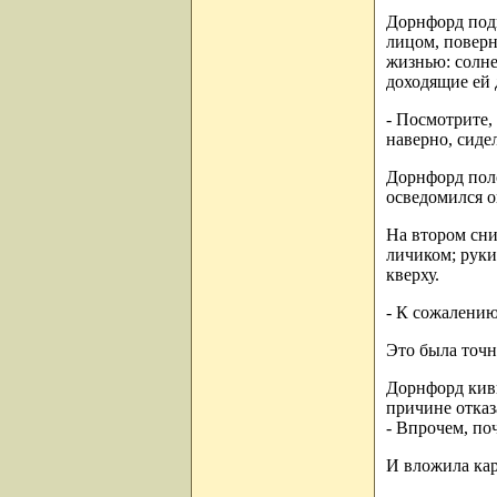
Дорнфорд подн
лицом, поверн
жизнью: солне
доходящие ей 
- Посмотрите, 
наверно, сиде
Дорнфорд поло
осведомился о
На втором сни
личиком; руки
кверху.
- К сожалению,
Это была точн
Дорнфорд кивн
причине отказ
- Впрочем, поч
И вложила кар