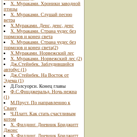
Х. Мураками. Хроники заводной
птицы
Х. Мураками. Слушай песню
ветра
Х.Мураками. Денс, денс, денс
Х. Мураками. Страна чудес без
тормозов и конец света
Х. Мураками. Страна чудес без
тормозов и конец света(2)
Х.Мураками. Норвежский лес
Х. Мураками. Норвежский лес (2)
Дж.Стейнбек. Заблудившийся
автобус (1)
Дж.Стейнбек. На Восток от
Эдема (1)
Д.Голсуорси. Конец главы
Ф.С.Фицджеральд. Ночь нежна
(1)
М.Пруст. По направлению к
Свану
Ч.Платт. Как стать счастливым
котом
Х. Филдинг. Дневник Бриджитт
Джонс
Х. Филдинг. Дневник Бриджитт